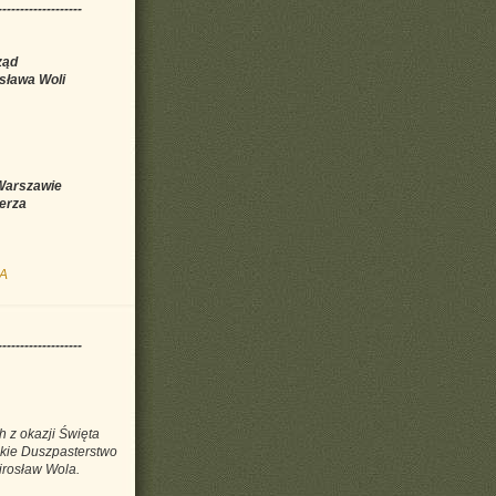
-------------------
ząd
osława Woli
Warszawie
erza
EA
-------------------
 z okazji Święta
kie Duszpasterstwo
Mirosław Wola.