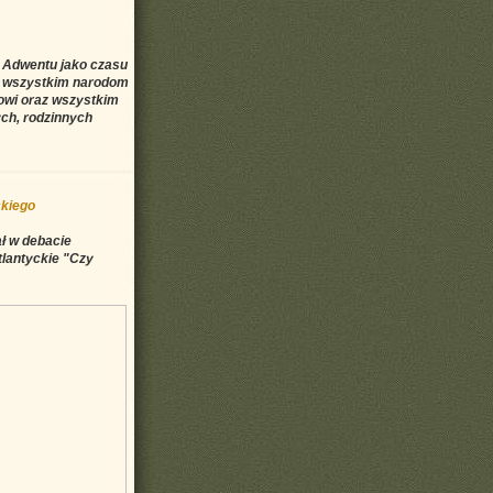
 Adwentu jako czasu
go wszystkim narodom
wi oraz wszystkim
ch, rodzinnych
ckiego
ał w debacie
tlantyckie "Czy