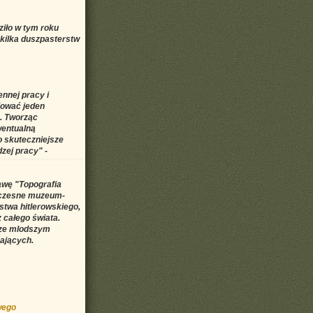
iło w tym roku
a kilka duszpasterstw
nnej pracy i
iować jeden
e. Tworząc
wentualną
o skuteczniejsze
dzej pracy" -
awę "Topografia
woczesne muzeum-
stwa hitlerowskiego,
z całego świata.
dze mlodszym
ających.
wego