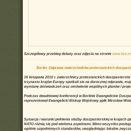
Szczegółowy przebieg debaty oraz zdjęcia na stronie
www.sea.or
Berlin: Odprawa zwierzchników protestanckich duszpas
16 listopada 2010 r. zwierzchnicy protestanckich duszpasterst
trzynastu krajów Europy spotkali sie na dorocznej odprawie, maj
wymianę doświadczeń oraz omówienie wspólnych planów i projek
Podczas dwudniowej konferencji w Berlinie Ewangelickie Dusz
reprezentował Ewangelicki Biskup Wojskowy ppłk Mirosław Wola
Sytuacja i warunki pełnienia służby duszpasterskiej w krajach 
NATO różnią się pod wieloma aspektami. Mimo wszystko posług
ogólnie uzgodnionych standardów, uwzględniając lokalne zwyczaj