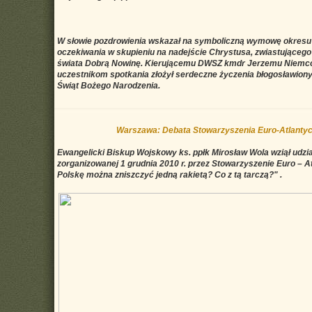
W słowie pozdrowienia wskazał na symboliczną wymowę okresu
oczekiwania w skupieniu na nadejście Chrystusa, zwiastujące
świata Dobrą Nowinę. Kierującemu DWSZ kmdr Jerzemu Niemco
uczestnikom spotkania złożył serdeczne życzenia błogosławiony
Świąt Bożego Narodzenia.
Warszawa: Debata Stowarzyszenia Euro-Atlanty
Ewangelicki Biskup Wojskowy ks. ppłk Mirosław Wola wziął udzi
zorganizowanej 1 grudnia 2010 r. przez Stowarzyszenie Euro – A
Polskę można zniszczyć jedną rakietą? Co z tą tarczą?" .