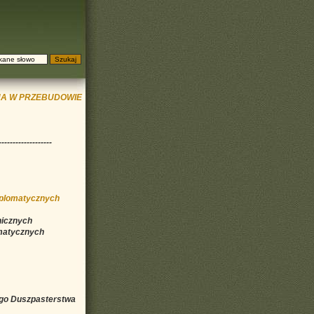
A W PRZEBUDOWIE
-------------------
yplomatycznych
nicznych
omatycznych
ego Duszpasterstwa