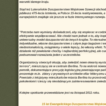
warunki danego kraju.
Stąd też Luterańskie Duszpasterstwo Wojskowe Szwecji obchodz
jubileusz 475-lecia istnienia, w Polsce 15-lecia reaktywowania, 
europejskich znajduje sie jeszcze w fazie intensywnego rozwoju.
"Potrzeba nam wymiany doświadczeń, aby się wspierac w codzie
efektywnie współpracować. Nie chodzi nam jednak o to, aby kop
uniwersalny model duszpasterski do innych krajów. To nierealn
indywidualne, własne duszpasterstwo z całym jego bagażem i e
niedoskonałością, osiągniemy o wiele lepszy, bo własny efekt. T
działanie niż powielanie choćby i najbardziej perfekcyjnej, ale cu
podsumował rozważania jeden z uczestników.
Organizatorzy stworzyli okazję, aby zwiedzić nowo otwartą wyst
terroru", mieszczącą sie w centrum Berlina. To na wskroś no
pomnik, dokumentujące precyzję legislacyjną powstającego pań
prezentuje m.in. zbiory z prywatnych archiwów ofiar hitleryzmu 
Powstało z inicjatywy mieszkańców miasta Berlina ku przestro
pokoleniomi i cieszy się niesłabnącym zainteresowaniem zwiedz
Kolejne spotkanie przwewidziane jest na listopad 2011 roku.
15 lat Ewangelickiego Duszpasterstwa Wojsko