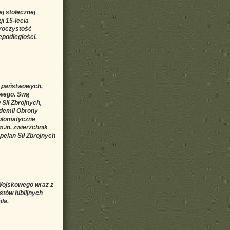
ej stołecznej
i 15-lecia
roczystość
epodległości.
z państwowych,
owego. Swą
Sił Zbrojnych,
demii Obrony
yplomatyczne
m.in. zwierzchnik
elan Sił Zbrojnych
 Wojskowego wraz z
stów biblijnych
la.