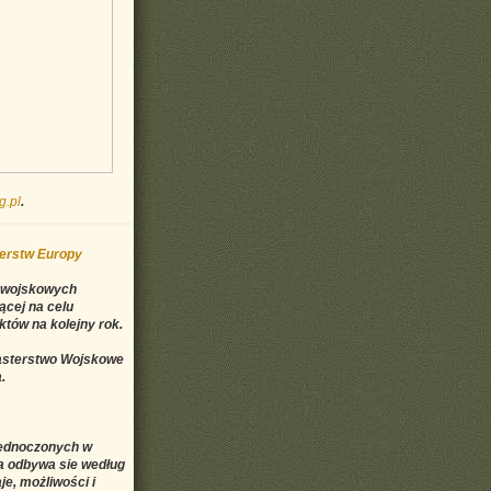
g.pl
.
terstw Europy
w wojskowych
ącej na celu
tów na kolejny rok.
pasterstwo Wojskowe
.
zjednoczonych w
a odbywa sie według
e, możliwości i