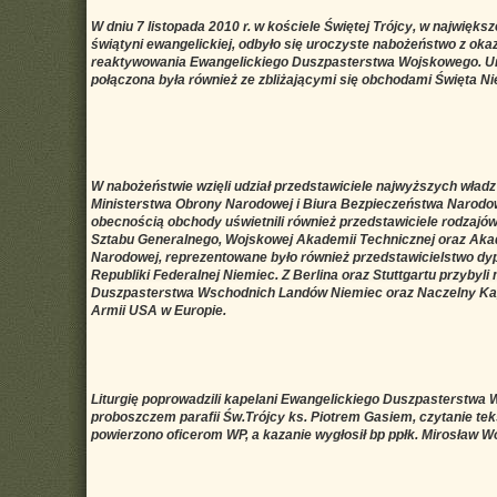
W dniu 7 listopada 2010 r. w kościele Świętej Trójcy, w największ
świątyni ewangelickiej, odbyło się uroczyste nabożeństwo z okazj
reaktywowania Ewangelickiego Duszpasterstwa Wojskowego. U
połączona była również ze zbliżającymi się obchodami Święta Ni
W nabożeństwie wzięli udział przedstawiciele najwyższych wład
Ministerstwa Obrony Narodowej i Biura Bezpieczeństwa Narod
obecnością obchody uświetnili również przedstawiciele rodzajów 
Sztabu Generalnego, Wojskowej Akademii Technicznej oraz Aka
Narodowej, reprezentowane było również przedstawicielstwo d
Republiki Federalnej Niemiec. Z Berlina oraz Stuttgartu przybyli 
Duszpasterstwa Wschodnich Landów Niemiec oraz Naczelny Kap
Armii USA w Europie.
Liturgię poprowadzili kapelani Ewangelickiego Duszpasterstwa
proboszczem parafii Św.Trójcy ks. Piotrem Gasiem, czytanie tek
powierzono oficerom WP, a kazanie wygłosił bp ppłk. Mirosław Wo