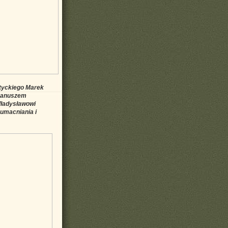
ntyckiego Marek
Januszem
Władysławowi
 umacniania i