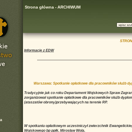
Strona główna - ARCHIWUM
STRON
Informacje z EDW
--------------------------------------------------------------------------------
Warszawa: Spotkanie opłatkowe dla pracowników służb d
Tradycyjnie jak co roku Departament Wojskowych Spraw Zagra
zorganizował spotkanie opłatkowe dla pracowników służb dypl
(ataszatów obrony)przebywających na terenie RP.
a
W spotkaniu opłatkowym uczestniczył zwierzchnik Ewangelicki
Wojskowego bp ppłk. Mirosław Wola.