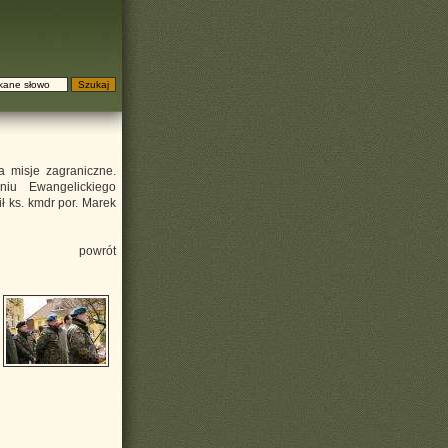
 misje zagraniczne.
iu Ewangelickiego
ł ks. kmdr por. Marek
powrót