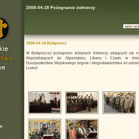
2008-04-18 Pożegnanie żołnierzy
2008-04-18 Bydgoszcz
W Bydgoszczy pożegnano kolejnych żołnierzy udających się na
Wyjeżdżających do Afganistanu, Libanu i Czadu w imien
Duszpasterstwa Wojskowego żegnał i błogosławieństwa im udzieli
Loskot.
a