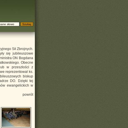
yjnego Sił Zbrojnych.
ły się jubileuszowe
, ministra ON Bogdana
iatkowskiego. Obecne
lub w przeszłości z
e reprezentował ks.
ubileuszowych biskup
drze DO. Dzięki tej
anów ewangelickich w
powrót