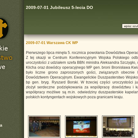
2009-07-01 Jubileusz 5-lecia DO
2009-07-01 Warszawa CK WP
Pierwszego lipca minęła 5. rocznica powołania Dowództwa Operac
Z tej okazji w Centrum Konferencyjnym Wojska Polskiego odby
uroczystości z udziałem szefa BBN ministra Aleksandra Szczygło
Klicha oraz dowódcy operacyjnego WP gen. broni Bronisława Kw
było liczne grono zaproszonych gości, związanych obecnie 
Dowództwem Operacyjnym. Ewangelickie Duszpasterstwo Wojskow
bp gen. bryg. Ryszard Borski. W trzeciej części uroczystości j
złożył serdeczne podziękowania za współpracę dowództwu i ka
współpracy możliwe są m.in. odwiedziny duszpasterskie kapel
polskich kontyngentach wojskowych poza granicami kraju.
a