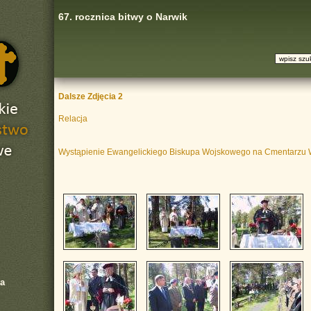
67. rocznica bitwy o Narwik
Dalsze Zdjęcia 2
Relacja
Wystąpienie Ewangelickiego Biskupa Wojskowego na Cmentarzu
a