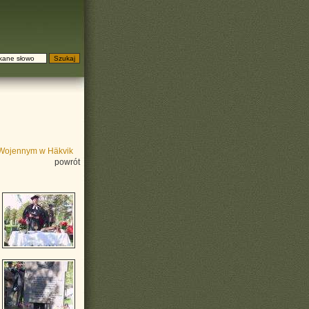
 Wojennym w Häkvik
powrót