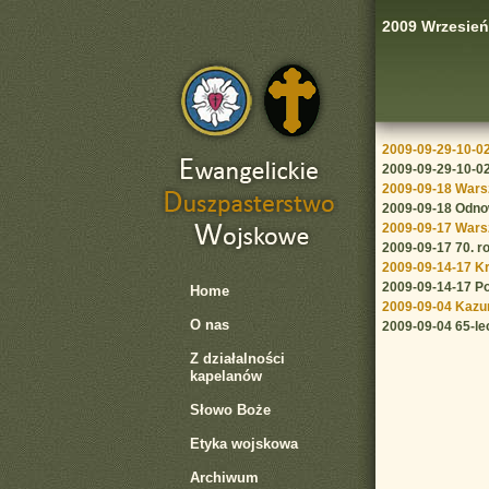
2009 Wrzesień
2009-09-29-10-0
2009-09-29-10-02
2009-09-18 Wars
2009-09-18 Odno
2009-09-17 War
2009-09-17 70. r
2009-09-14-17 K
2009-09-14-17 P
Home
2009-09-04 Kazu
O nas
2009-09-04 65-le
Z działalności
kapelanów
Słowo Boże
Etyka wojskowa
Archiwum