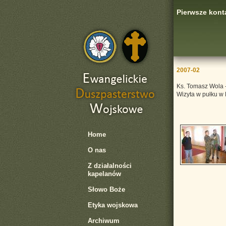
Pierwsze kon
2007-02
Ks. Tomasz Wola 
Wizyta w pułku w 
Home
O nas
Z działalności
kapelanów
Słowo Boże
Etyka wojskowa
Archiwum