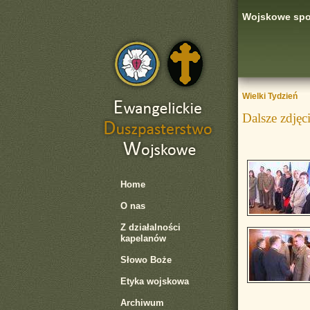
Wojskowe spot
Wielki Tydzień
Dalsze zdjęc
Home
O nas
Z działalności
kapelanów
Słowo Boże
Etyka wojskowa
Archiwum