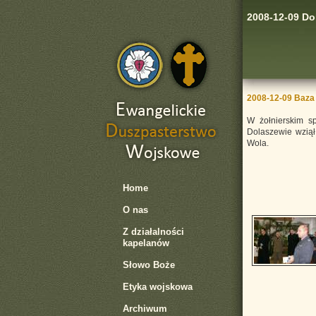
2008-12-09 Do
2008-12-09 Baza
W żołnierskim s
Dolaszewie wziął
Wola.
Home
O nas
Z działalności
kapelanów
Słowo Boże
Etyka wojskowa
Archiwum