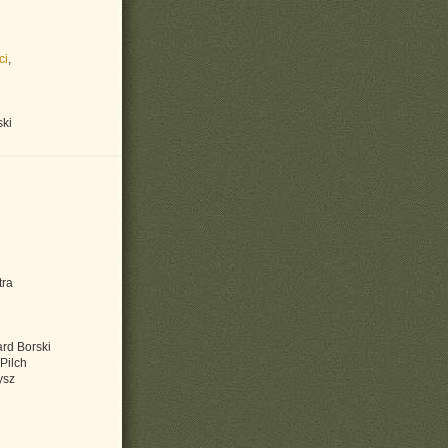
ci
,
ski
tra
ard Borski
Pilch
ysz