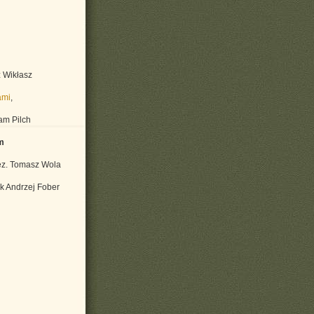
z Wikłasz
ami
,
am Pilch
m
 rez. Tomasz Wola
płk Andrzej Fober