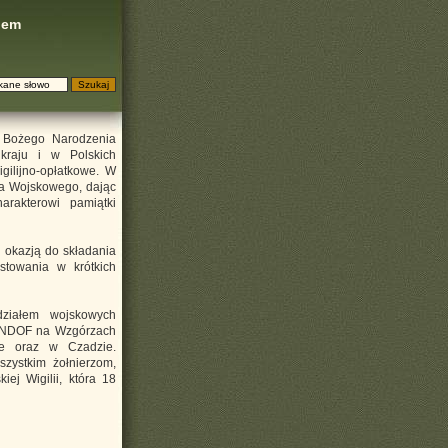
iem
i Bożego Narodzenia
kraju i w Polskich
gilijno-opłatkowe. W
twa Wojskowego, dając
arakterowi pamiątki
o okazją do składania
stowania w krótkich
ziałem wojskowych
 UNDOF na Wzgórzach
e oraz w Czadzie.
szystkim żołnierzom,
ej Wigilii, która 18