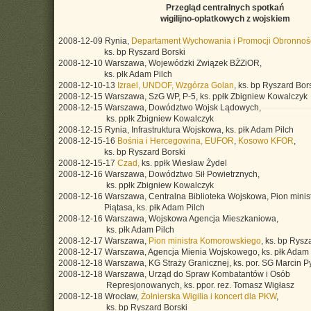
Przegląd centralnych spotkań
wigilijno-opłatkowych z wojskiem
2008-12-09 Rynia,
Departament Wychowania i Promocji Obronnoś
ks. bp Ryszard Borski
2008-12-10 Warszawa, Wojewódzki Związek BŻZiOR,
ks. płk Adam Pilch
2008-12-10-13
Izrael, UNDOF, Wzgórza Golan
, ks. bp Ryszard Bor
2008-12-15 Warszawa, SzG WP, P-5, ks. ppłk Zbigniew Kowalczyk
2008-12-15 Warszawa, Dowództwo Wojsk Lądowych,
ks. ppłk Zbigniew Kowalczyk
2008-12-15 Rynia, Infrastruktura Wojskowa, ks. płk Adam Pilch
2008-12-15-16
Bośnia i Hercegowina, EUFOR
,
Kosowo KFOR
,
ks. bp Ryszard Borski
2008-12-15-17
Czad,
ks. ppłk Wiesław Żydel
2008-12-16 Warszawa, Dowództwo Sił Powietrznych,
ks. ppłk Zbigniew Kowalczyk
2008-12-16 Warszawa, Centralna Biblioteka Wojskowa, Pion minis
Piątasa, ks. płk Adam Pilch
2008-12-16 Warszawa, Wojskowa Agencja Mieszkaniowa,
ks. płk Adam Pilch
2008-12-17 Warszawa,
Pion ministra Komorowskiego
, ks. bp Rysz
2008-12-17 Warszawa, Agencja Mienia Wojskowego, ks. płk Adam 
2008-12-18 Warszawa, KG Straży Granicznej, ks. por. SG Marcin P
2008-12-18 Warszawa, Urząd do Spraw Kombatantów i Osób
Represjonowanych, ks. ppor. rez. Tomasz Wigłasz
2008-12-18 Wrocław,
Żołnierska Wigilia i koncert dla PKW
,
ks. bp Ryszard Borski