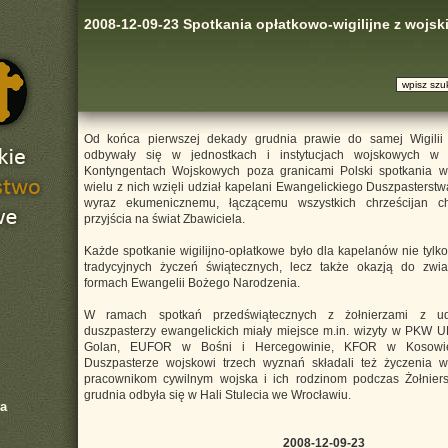
2008-12-09-23 Spotkania opłatkowo-wigilijne z wojsk
Od końca pierwszej dekady grudnia prawie do samej Wigili
odbywały się w jednostkach i instytucjach wojskowych w 
Kontyngentach Wojskowych poza granicami Polski spotkania wi
wielu z nich wzięli udział kapelani Ewangelickiego Duszpasters
wyraz ekumenicznemu, łączącemu wszystkich chrześcijan ch
przyjścia na świat Zbawiciela.
Każde spotkanie wigilijno-opłatkowe było dla kapelanów nie tylk
tradycyjnych życzeń świątecznych, lecz także okazją do zwia
formach Ewangelii Bożego Narodzenia.
W ramach spotkań przedświątecznych z żołnierzami z ud
duszpasterzy ewangelickich miały miejsce m.in. wizyty w PKW
Golan, EUFOR w Bośni i Hercegowinie, KFOR w Kosowi
Duszpasterze wojskowi trzech wyznań składali też życzenia w
pracownikom cywilnym wojska i ich rodzinom podczas Żołnierski
grudnia odbyła się w Hali Stulecia we Wrocławiu.
a
2008-12-09-23