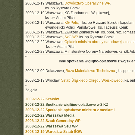
2008-12-19 Warszawa,
Dowództwo Operacyjne WP
,
ks. bp Ryszard Borski
2008-12-19 Warszawa, KG Żandarmerii Wojskowej,
ks. płk Adam Pilch
2008-12-19 Warszawa,
KG Policji
, ks. bp Ryszard Borski i kapelan
ewangelicki Policji Państwowej, ks. Tadeusz Konik
2008-12-19 Warszawa, Związek Żołnierzy AK, ks. ppor. rez. Tomas
2008-12-22 Warszawa,
SzG WP
, ks. bp Ryszard Borski
2008-12-22 Warszawa,
Opłatek ministra obrony narodowej z medi
ks. płk Adam Pilch
2008-12-23 Warszawa, Ministerstwo Obrony Narodowej, ks. płk Ad
-
Inne spotkania wigilijno-opłatkowe z wojskie
2008-12-09 Dolaszewo,
Baza Materiałowo-Techniczna
, ks. ppor.
-
2008-12-19 Wrocław,
Sztab Śląskiego Okręgu Wojskowego
, ks. p
-
Zdjęcia
2009-12-22 Kraków
2008-12-22 Spotkanie wigilijno-opłatkowe w 2 KZ
2008-12-22 Spotkanie opłatkowe ministra z mediami
2008-12-22 Warszawa Media
2008-12-22 Sztab Generalny WP
2008-12-22 Warszawa SzG WP
2008-12-19 Warocław Sztab ŚOW